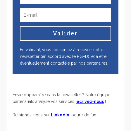
Valider
En validant, vous consentez à recevoir notre
newsletter (en accord avec le RGPD), et à être
éventuellement contacté·e par nos partenaires.
Envie d’apparaître dans la newsletter ? Notre équipe
partenariats analyse vos services,
écrivez-nous
!
Rejoignez-nous sur
LinkedIn
pour + de fun !