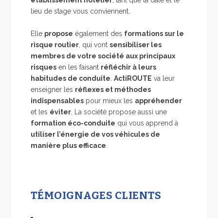
établissement hôtelier
, tant que la date et le
lieu de stage vous conviennent.
Elle
propose
également des
formations sur le
risque routier
, qui vont
sensibiliser les
membres de votre société aux principaux
risques
en les faisant
réfléchir à leurs
habitudes de conduite
.
ActiROUTE
va leur
enseigner les
réflexes et méthodes
indispensables
pour mieux les
appréhender
et les
éviter
. La société propose aussi une
formation éco-conduite
qui vous apprend à
utiliser l’énergie de vos véhicules de
manière plus efficace
.
TÉMOIGNAGES CLIENTS