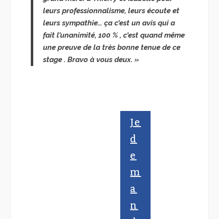
leurs professionnalisme, leurs écoute et
leurs sympathie… ça c’est un avis qui a
fait l’unanimité, 100 % , c’est quand même
une preuve de la très bonne tenue de ce
stage . Bravo à vous deux. »
Je
d
e
m
a
n