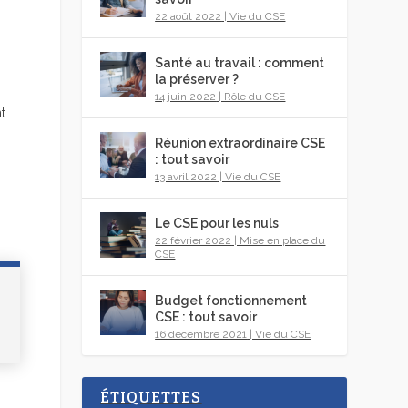
22 août 2022
|
Vie du CSE
Santé au travail : comment
la préserver ?
14 juin 2022
|
Rôle du CSE
t
Réunion extraordinaire CSE
: tout savoir
13 avril 2022
|
Vie du CSE
Le CSE pour les nuls
22 février 2022
|
Mise en place du
CSE
Budget fonctionnement
CSE : tout savoir
16 décembre 2021
|
Vie du CSE
ÉTIQUETTES