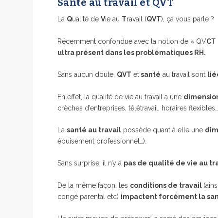
Santé au travail et QVT
La
Q
ualité de
V
ie au
T
ravail (
QVT
), ça vous parle ?
Récemment confondue avec la notion de « QV
C
T 
ultra présent dans les problématiques RH.
Sans aucun doute,
QVT
et
santé
au travail sont
lié
En effet, la qualité de vie au travail a une
dimension
crèches d’entreprises, télétravail, horaires flexibles…
La
santé au travail
possède quant à elle une
dim
épuisement professionnel…).
Sans surprise, il n’y a
pas de qualité de vie au tr
De la même façon, les
conditions de travail
(ain
congé parental etc)
impactent forcément la san