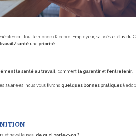
néralement tout le monde d’accord. Employeur, salariés et élus du 
travail/santé
une
priorité
.
sément la santé au travail
, comment
la garantir
et
l’entretenir
.
es salarié·es, nous vous livrons
quelques bonnes pratiques
à adop
INITION
rs et travailleuses,
de quoi parle-t-on ?