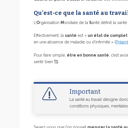
Qu’est-ce que la santé au travai
L’
O
rganisation
M
ondiale de la
S
anté définit la santé
Effectivement, la
santé
est «
un état de complet
en une absence de maladie ou d’infirmité » (
Préamb
Pour faire simple,
être en bonne santé
, c’est avo
sentir bien 🥰.
Important
La santé au travail désigne donc
conditions physiques, mentales e
Saviez-vous que l’on pouvait
mesurer la santé au 