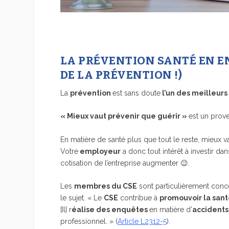
LA PRÉVENTION SANTÉ EN EN
DE LA PRÉVENTION !)
La
prévention
est sans doute
l’un des meilleur
« Mieux vaut prévenir que guérir »
est un prove
En matière de santé plus que tout le reste, mieux v
Votre
employeur
a donc tout intérêt à investir da
cotisation de l’entreprise augmenter 😉.
Les
membres du CSE
sont particulièrement conce
le sujet. « Le
CSE
contribue à
promouvoir la san
[Il] r
éalise des enquêtes
en matière d’
accidents
professionnel. » (
Article L2312-5
).