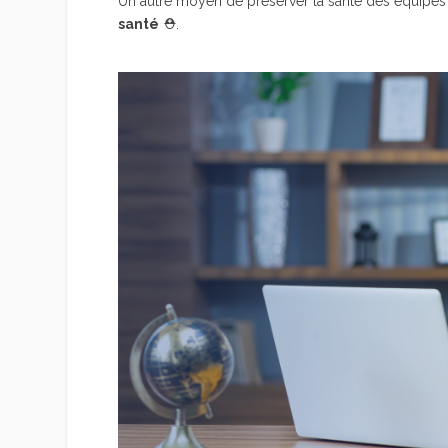
Un autre moyen de préserver la santé des équipes
santé
⛑️.