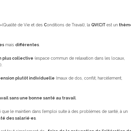
»(Qualité de Vie et des
C
onditions de Travail), la
QV(C)T
est un
thèm
es
mais
différentes
.
 plus collective
(espace commun de relaxation dans les locaux,
).
ension plutôt individuelle
(maux de dos, conflit, harcèlement,
avail sans une bonne santé au travail
.
si que le maintien dans l’emploi suite à des problèmes de santé, à un
té des salarié·es
.