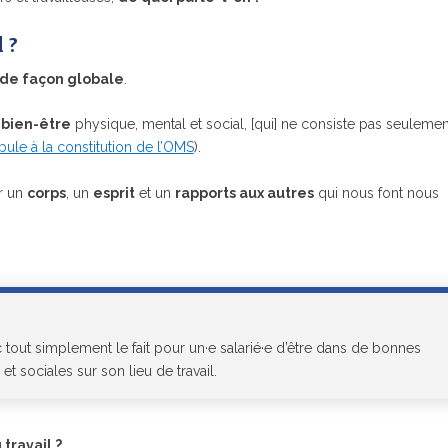
l ?
de façon globale
.
 bien-être
physique, mental et social, [qui] ne consiste pas seulemen
ule à la constitution de l’OMS
).
ir un
corps
, un
esprit
et un
rapports aux autres
qui nous font nous
 tout simplement le fait pour un·e salarié·e d’être dans de bonnes
t sociales sur son lieu de travail.
travail ?