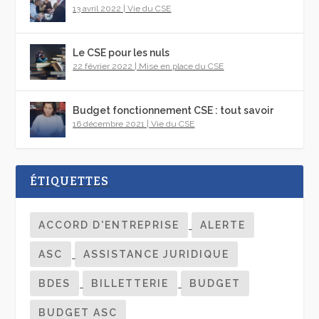
13 avril 2022
|
Vie du CSE
Le CSE pour les nuls
22 février 2022
|
Mise en place du CSE
Budget fonctionnement CSE : tout savoir
16 décembre 2021
|
Vie du CSE
ÉTIQUETTES
ACCORD D'ENTREPRISE
ALERTE
ASC
ASSISTANCE JURIDIQUE
BDES
BILLETTERIE
BUDGET
BUDGET ASC