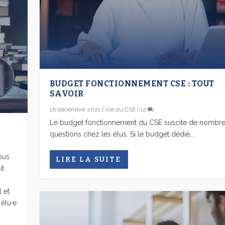
BUDGET FONCTIONNEMENT CSE : TOUT
SAVOIR
16 décembre 2021
|
Vie du CSE
|
12
Le budget fonctionnement du CSE suscite de nombr
questions chez les élus. Si le budget dédié...
ous
LIRE LA SUITE
it
 et
 élu·e