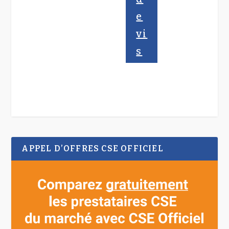
e
vi
s
APPEL D’OFFRES CSE OFFICIEL