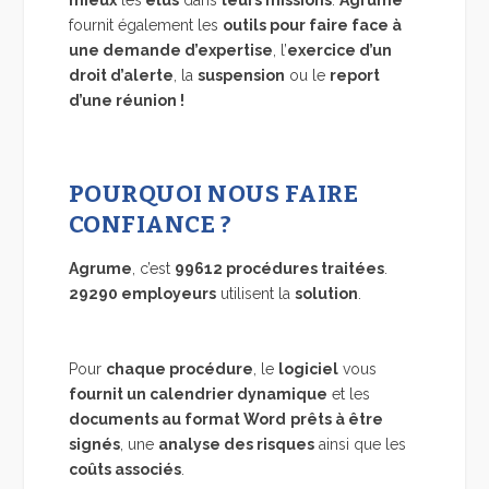
mieux
les
élus
dans
leurs missions
.
Agrume
fournit également les
outils pour faire face à
une demande d’expertise
, l’
exercice d’un
droit d’alerte
, la
suspension
ou le
report
d’une réunion !
POURQUOI NOUS FAIRE
CONFIANCE ?
Agrume
, c’est
99612 procédures traitées
.
29290 employeurs
utilisent la
solution
.
Pour
chaque procédure
, le
logiciel
vous
fournit un calendrier dynamique
et les
documents au format Word
prêts à être
signés
, une
analyse des risques
ainsi que les
coûts associés
.