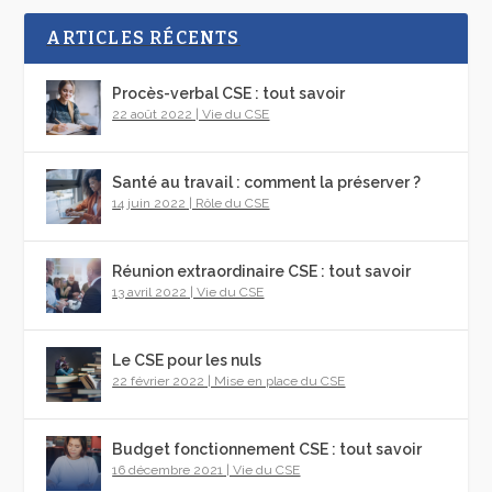
ARTICLES RÉCENTS
Procès-verbal CSE : tout savoir
22 août 2022
|
Vie du CSE
Santé au travail : comment la préserver ?
14 juin 2022
|
Rôle du CSE
Réunion extraordinaire CSE : tout savoir
13 avril 2022
|
Vie du CSE
Le CSE pour les nuls
22 février 2022
|
Mise en place du CSE
Budget fonctionnement CSE : tout savoir
16 décembre 2021
|
Vie du CSE