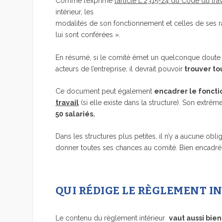
Comme l’exprime
l’article L.2315-24 du Code du trav
intérieur, les
modalités de son fonctionnement et celles de ses rap
lui sont conférées ».
En résumé, si le comité émet un quelconque doute su
acteurs de l’entreprise, il devrait pouvoir
trouver to
Ce document peut également
encadrer le fonc
travail
(si elle existe dans la structure). Son extrême 
50 salariés.
Dans les structures plus petites, il n’y a aucune ob
donner toutes ses chances au comité. Bien encadré,
QUI RÉDIGE LE RÈGLEMENT IN
Le contenu du règlement intérieur
vaut aussi bie