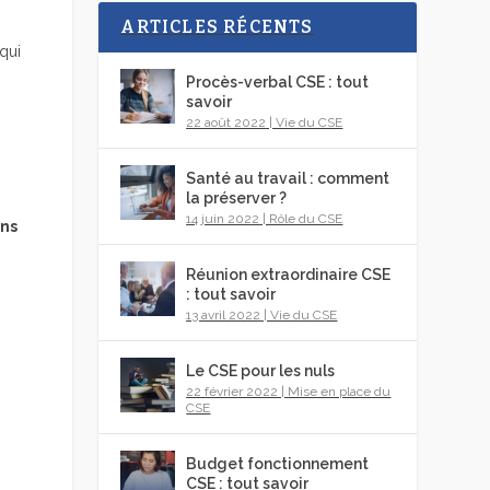
ARTICLES RÉCENTS
qui
Procès-verbal CSE : tout
savoir
22 août 2022
|
Vie du CSE
Santé au travail : comment
la préserver ?
14 juin 2022
|
Rôle du CSE
ins
Réunion extraordinaire CSE
: tout savoir
13 avril 2022
|
Vie du CSE
Le CSE pour les nuls
22 février 2022
|
Mise en place du
CSE
Budget fonctionnement
CSE : tout savoir